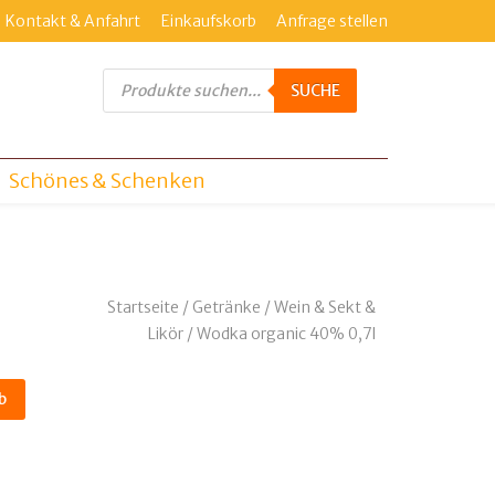
Kontakt & Anfahrt
Einkaufskorb
Anfrage stellen
Products
search
SUCHE
Schönes & Schenken
Startseite
/
Getränke
/
Wein & Sekt &
Likör
/ Wodka organic 40% 0,7l
b