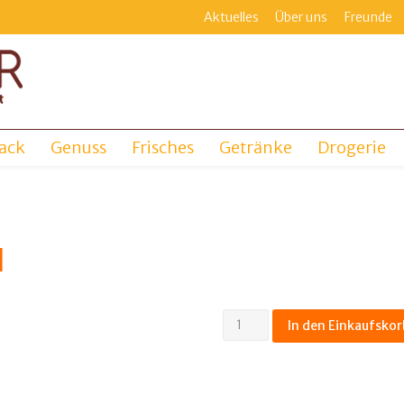
Aktuelles
Über uns
Freunde
ack
Genuss
Frisches
Getränke
Drogerie
l
Wodka
In den Einkaufskor
organic
40%
0,7l