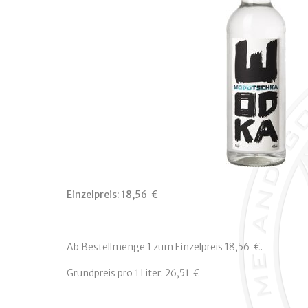
Einzelpreis:
18,56  €
Ab Bestellmenge 1 zum Einzelpreis 18,56  €.
Grundpreis pro 1 Liter: 26,51  €