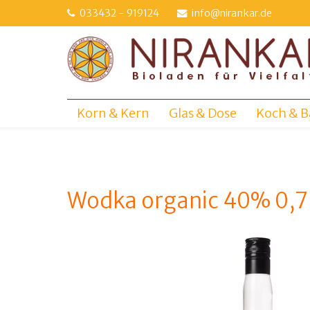
Direkt
033432 - 919124
info@nirankar.de
zum
Inhalt
Korn & Kern
Glas & Dose
Koch & B
Wodka organic 40% 0,7