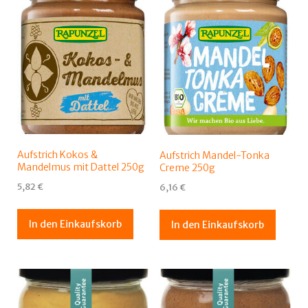
Aufstrich Kokos &
Aufstrich Mandel-Tonka
Mandelmus mit Dattel 250g
Creme 250g
5,82
€
6,16
€
In den Einkaufskorb
In den Einkaufskorb