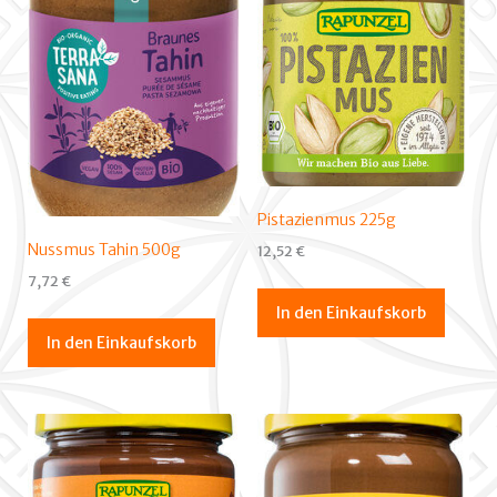
Pistazienmus 225g
Nussmus Tahin 500g
12,52
€
7,72
€
In den Einkaufskorb
In den Einkaufskorb