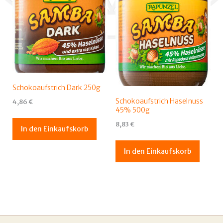
Schokoaufstrich Dark 250g
Schokoaufstrich Haselnuss
4,86
€
45% 500g
8,83
€
In den Einkaufskorb
In den Einkaufskorb