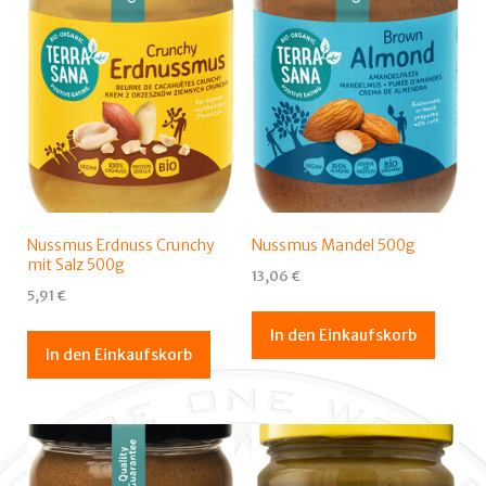
Nussmus Erdnuss Crunchy
Nussmus Mandel 500g
mit Salz 500g
13,06
€
5,91
€
In den Einkaufskorb
In den Einkaufskorb