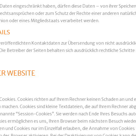
aten eingeschränkt haben, dürfen diese Daten – von ihrer Speicheru
htsansprüchen oder zum Schutz der Rechte einer anderen natürliche
nion oder eines Mitgliedstaats verarbeitet werden.
ILS
eröffentlichten Kontaktdaten zur Übersendung von nicht ausdrückl
ie Betreiber der Seiten behalten sich ausdrücklich rechtliche Schrit
ER WEBSITE
Cookies. Cookies richten auf Ihrem Rechner keinen Schaden an und e
u machen. Cookies sind kleine Textdateien, die auf Ihrem Rechner abg
nannte “Session-Cookies”. Sie werden nach Ende Ihres Besuchs auto
okies ermöglichen es uns, Ihren Browser beim nächsten Besuch wiede
en und Cookies nur im Einzelfall erlauben, die Annahme von Cookies 
des Browser aktivieren. Bei der Deaktivierung von Cookies kann die 