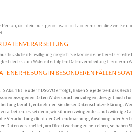
tische Person, die allein oder gemeinsam mit anderen über die Zwecke
t.
UR DATENVERARBEITUNG
sdrücklichen Einwilligung möglich. Sie können eine bereits erteilte E
gkeit der bis zum Widerruf erfolgten Datenverarbeitung bleibt vom W
ATENERHEBUNG IN BESONDEREN FÄLLEN SOWI
 Abs. 1 lit. e oder f DSGVO erfolgt, haben Sie jederzeit das Recht
rsonenbezogenen Daten Widerspruch einzulegen; dies gilt auch für
arbeitung beruht, entnehmen Sie dieser Datenschutzerklärung. Wen
rarbeiten, es sei denn, wir können zwingende schutzwürdige Grü
r die Verarbeitung dient der Geltendmachung, Ausübung oder Ver
en Daten verarbeitet, um Direktwerbung zu betreiben, so haben Si