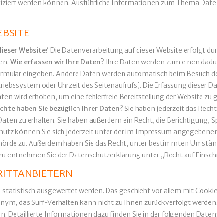
ntifiziert werden können. Ausführliche Informationen zum Thema Da
EBSITE
dieser Website?
Die Datenverarbeitung auf dieser Website erfolgt d
en.
Wie erfassen wir Ihre Daten?
Ihre Daten werden zum einen dadurc
ktformular eingeben. Andere Daten werden automatisch beim Besuch de
triebssystem oder Uhrzeit des Seitenaufrufs). Die Erfassung dieser D
Daten wird erhoben, um eine fehlerfreie Bereitstellung der Website z
chte haben Sie bezüglich Ihrer Daten?
Sie haben jederzeit das Rech
en zu erhalten. Sie haben außerdem ein Recht, die Berichtigung, S
utz können Sie sich jederzeit unter der im Impressum angegebenen
ehörde zu. Außerdem haben Sie das Recht, unter bestimmten Umständ
zu entnehmen Sie der Datenschutzerklärung unter „Recht auf Einsch
RITTANBIETERN
n statistisch ausgewertet werden. Das geschieht vor allem mit Co
nonym; das Surf-Verhalten kann nicht zu Ihnen zurückverfolgt werden
. Detaillierte Informationen dazu finden Sie in der folgenden Daten