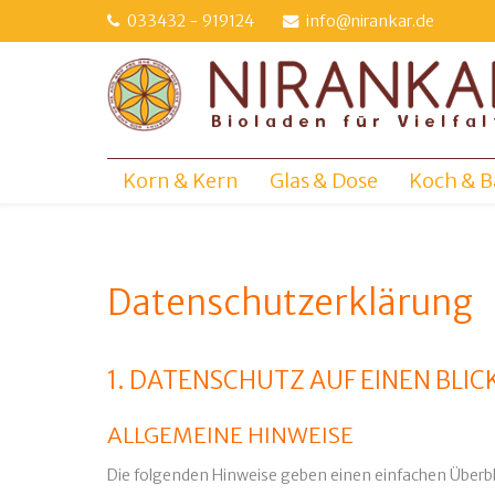
Direkt
033432 - 919124
info@nirankar.de
zum
Inhalt
Korn & Kern
Glas & Dose
Koch & B
Datenschutzerklärung
1. DATENSCHUTZ AUF EINEN BLIC
ALLGEMEINE HINWEISE
Die folgenden Hinweise geben einen einfachen Überb