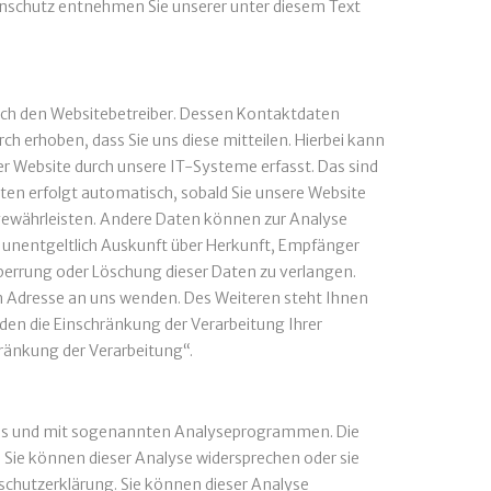
tenschutz entnehmen Sie unserer unter diesem Text
urch den Websitebetreiber. Dessen Kontaktdaten
h erhoben, dass Sie uns diese mitteilen. Hierbei kann
r Website durch unsere IT-Systeme erfasst. Das sind
aten erfolgt automatisch, sobald Sie unsere Website
u gewährleisten. Andere Daten können zur Analyse
t unentgeltlich Auskunft über Herkunft, Empfänger
perrung oder Löschung dieser Daten zu verlangen.
 Adresse an uns wenden. Des Weiteren steht Ihnen
en die Einschränkung der Verarbeitung Ihrer
ränkung der Verarbeitung“.
okies und mit sogenannten Analyseprogrammen. Die
. Sie können dieser Analyse widersprechen oder sie
schutzerklärung. Sie können dieser Analyse