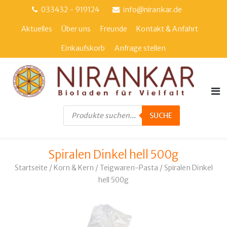
Direkt
033432 - 919124
info@nirankar.de
zum
Aktuelles
Über uns
Freunde
Kontakt & Anfahrt
Inhalt
Einkaufskorb
Anfrage stellen
Products
search
SUCHE
Spiralen Dinkel hell 500g
Startseite
/
Korn & Kern
/
Teigwaren-Pasta
/ Spiralen Dinkel
hell 500g