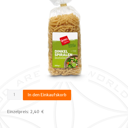
Spiralen
In den Einkaufskorb
Dinkel
hell
Einzelpreis:
2,40  €
500g
Menge