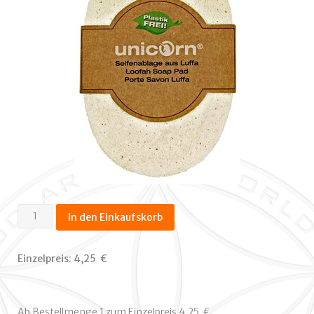
Seife
In den Einkaufskorb
Ablage
Luffa
Einzelpreis:
4,25  €
Menge
Ab Bestellmenge 1 zum Einzelpreis 4,25  €.