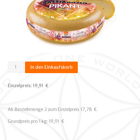
Schnittkäse
In den Einkaufskorb
Gouda
mittelalt
Einzelpreis:
19,91  €
4
Monate
Menge
Ab Bestellmenge 2 zum Einzelpreis 17,78  €.
Grundpreis pro 1 kg: 19,91  €