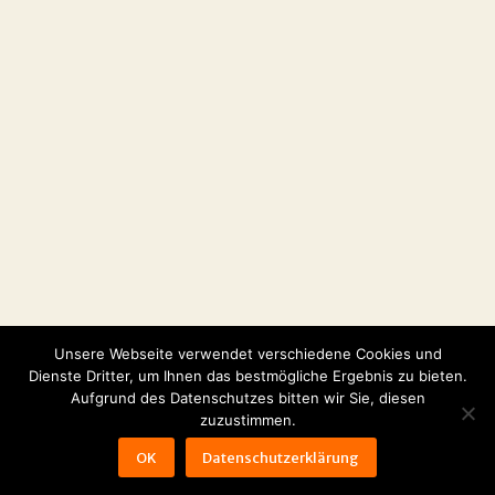
Unsere Webseite verwendet verschiedene Cookies und
Dienste Dritter, um Ihnen das bestmögliche Ergebnis zu bieten.
Aufgrund des Datenschutzes bitten wir Sie, diesen
© 2026
NIRANKAR
zuzustimmen.
Impressum
AGB
Datenschutz
Zahlungsarten und Rabatte
OK
Datenschutzerklärung
Bestellung & Abholung