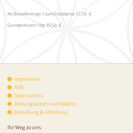
mit
Salz
Ab Bestellmenge 1 zum Einzelpreis 37,56  €.
12
x
Grundpreis pro 1 kg: 19,56  €
160g
Menge
Impressum
AGB
Datenschutz
Zahlungsarten und Rabatte
Bestellung & Abholung
Ihr Weg zu uns: