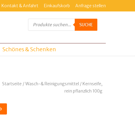
Kontakt & Anfahrt
Einkaufskorb
Anfrage stellen
Products
search
SUCHE
Schönes & Schenken
Startseite
/
Wasch-& Reinigungsmittel
/ Kernseife,
rein pflanzlich 100g
b