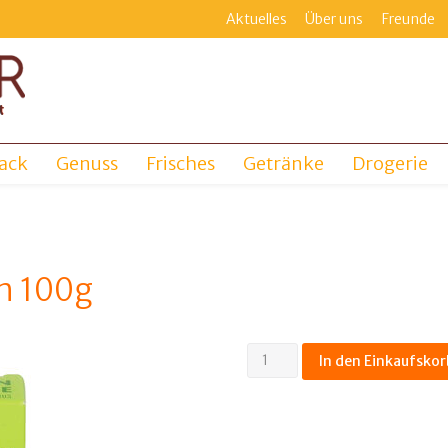
Aktuelles
Über uns
Freunde
ack
Genuss
Frisches
Getränke
Drogerie
ch 100g
Kernseife,
In den Einkaufskor
rein
pflanzlich
100g