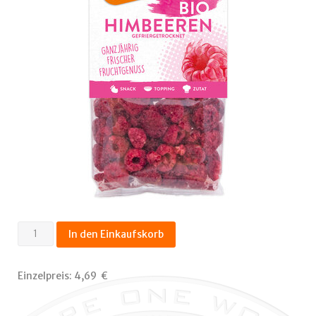
Himbeeren,
In den Einkaufskorb
gefriergetrocknet
20g
Einzelpreis:
4,69  €
Menge