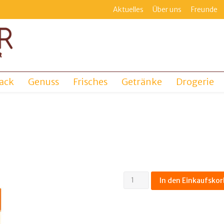
Aktuelles
Über uns
Freunde
ack
Genuss
Frisches
Getränke
Drogerie
H-
In den Einkaufskor
Milch
3,8%
12