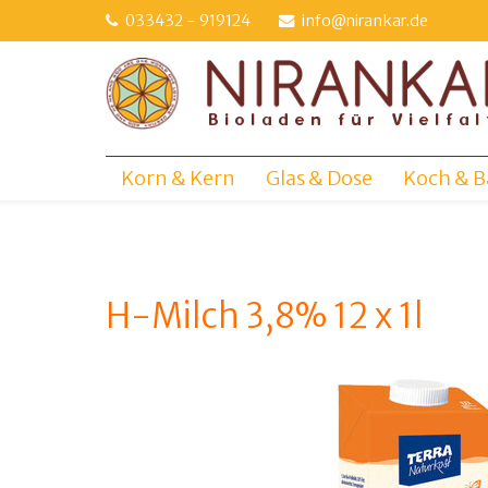
Direkt
033432 - 919124
info@nirankar.de
zum
Inhalt
Korn & Kern
Glas & Dose
Koch & B
H-Milch 3,8% 12 x 1l