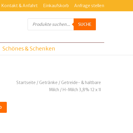
Kontakt & Anfahrt
Einkaufskorb
Anfrage stellen
Products
search
SUCHE
Schönes & Schenken
Startseite
/
Getränke
/
Getreide- & haltbare
Milch
/ H-Milch 3,8% 12 x 1l
b