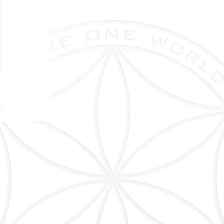
x
1l
Menge