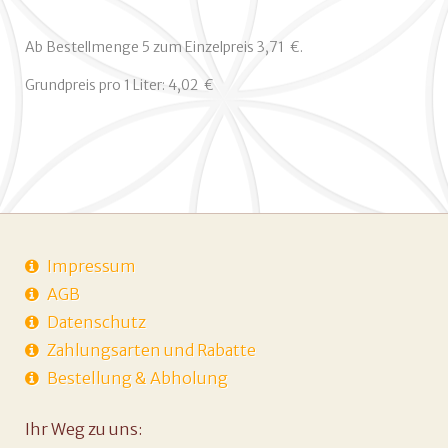
(zum
Abfüllen)
Ab Bestellmenge 5 zum Einzelpreis 3,71  €.
Menge
Grundpreis pro 1 Liter: 4,02  €
Impressum
AGB
Datenschutz
Zahlungsarten und Rabatte
Bestellung & Abholung
Ihr Weg zu uns: