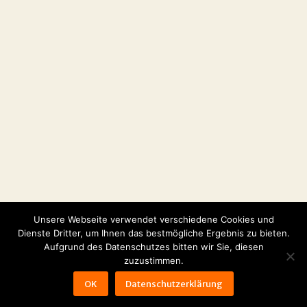
Unsere Webseite verwendet verschiedene Cookies und
Dienste Dritter, um Ihnen das bestmögliche Ergebnis zu bieten.
Aufgrund des Datenschutzes bitten wir Sie, diesen
© 2026
NIRANKAR
zuzustimmen.
Impressum
AGB
Datenschutz
Zahlungsarten und Rabatte
OK
Datenschutzerklärung
Bestellung & Abholung